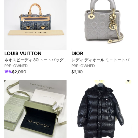
LOUIS VUITTON
DIOR
ネオスピーディ 30 トートバッグ
レディ ディオール ミニトートバッ
156515719 [p]
グ グレー Aa48521 152889407 [p]
PRE-OWNED
PRE-OWNED
15%
$2,060
$2,110