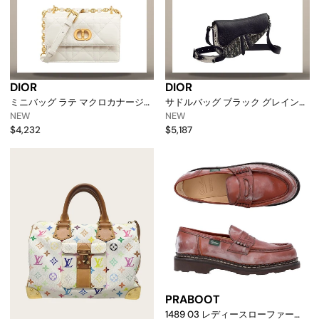
DIOR
DIOR
ミニバッグ ラテ マクロカナージュ
サドルバッグ ブラック グレイン
ヤギ革 S5169udax_m030
トリヨンレザー ベージュ & ブラッ
NEW
NEW
158731004 [p]
ク オブリークジャカード
$4,232
$5,187
158730830 [p]
PRABOOT
1489 03 レディースローファー