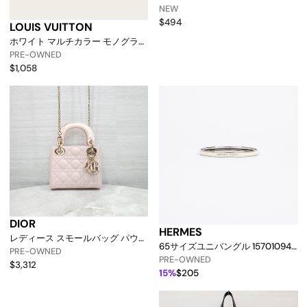
157855402 [p]
NEW
$494
LOUIS VUITTON
ホワイト マルチカラー モノグラム
スピディ 30 158337215 [p]
PRE-OWNED
$1,058
DIOR
HERMES
レディース スモールバッグ パウダ
65サイズユニバングル 157010948
ーピンク リザード ハンドル
PRE-OWNED
[p]
PRE-OWNED
M0505odhf 157148638 [p]
$3,312
15%
$205