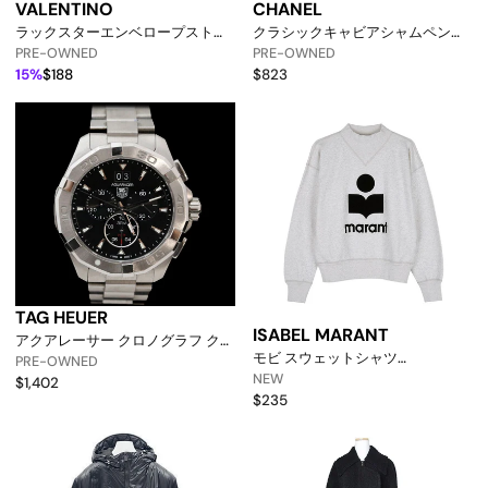
VALENTINO
CHANEL
ラックスターエンベロープストラ
クラシックキャビアシャムペンゴ
ップクラッチ 155304268 [p]
ールドジッパー3段フラップ女性
PRE-OWNED
PRE-OWNED
財布 Ap3177 152895232 [p]
15%
$188
$823
TAG HEUER
ISABEL MARANT
アクアレーサー クロノグラフ クォ
モビ スウェットシャツ
ーツ スチール ブラック 43mm
PRE-OWNED
147406548 [p]
NEW
7955102606 151829509 [p]
$1,402
$235