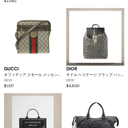
$2,082
GUCCI
DIOR
オフィディア スモール メッセンジ
サドル ヘリテージ フラップ バッ
ャーバッグ ベージュ 8745
クパック ベージュ & ブラック オ
NEW
NEW
158752092 [p]
ブリークジャカード, ブラック グ
$1,517
$4,600
レイン カーフスキン
1adba261ykv_h27e 158730973
[p]