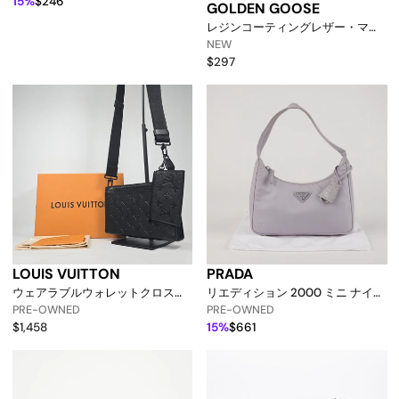
15%
$246
GOLDEN GOOSE
レジンコーティングレザー・マガ
レットフラットサンダル
NEW
133016254 [p]
$297
LOUIS VUITTON
PRADA
ウェアラブルウォレットクロスバ
リエディション 2000 ミニ ナイロ
ッグ 22x14.5x4.5cm 158542065
ン ホーボーバッグ ウィステリア
PRE-OWNED
PRE-OWNED
[p]
157521838 [p]
$1,458
15%
$661