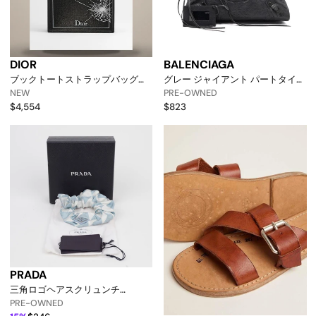
DIOR
BALENCIAGA
ブックトートストラップバッグミ
グレー ジャイアント パートタイム
ディアムブラック＆ホワイトブッ
モーターバッグ トートバッグ
NEW
PRE-OWNED
クカバー刺繍 (36 X 31.5 X 14cm)
168028 158716418 [p]
$4,554
$823
1btsh299jac_h960 158730865
[p]
PRADA
三角ロゴヘアスクリュンチ
156515342 [p]
PRE-OWNED