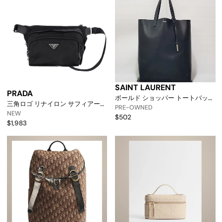
SAINT LAURENT
PRADA
ボールド ショッパー トートバッグ
三角ロゴ リナイロン サフィアーノ
396906 124287050 [p]
PRE-OWNED
クロスバッグ 156980238 [p]
NEW
$502
$1,983