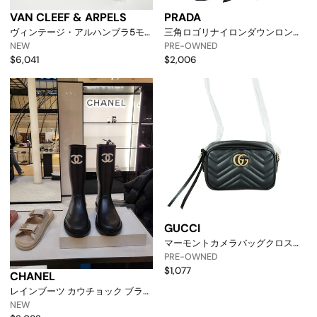
VAN CLEEF & ARPELS
PRADA
ヴィンテージ・アルハンブラ5モ
三角ロゴリナイロンダウンロング
チーフブレスレット イエローゴー
パディングsgc077 12332
NEW
PRE-OWNED
ルド オニキス 143605636 [p]
148977887 [p]
$6,041
$2,006
GUCCI
マーモントカメラバッグクロスボ
ディ448065 14922 158801516 [p]
PRE-OWNED
$1,077
CHANEL
レインブーツ カウチョック ブラッ
ク カーキ G39620 141615092 [p]
NEW