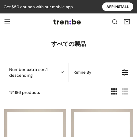
Get $50 coupon with our mobile app
APP INSTALL
テンツにスキップ
コ
すべての製品
レ
ク
シ
Number extra sort1
ョ
Refine By
descending
ン
:
174186 products