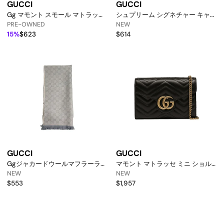
GUCCI
GUCCI
Gg マモント スモール マトラッセ
シュプリーム シグネチャー キャッ
ショルダーバッグ ブラック
プ ベージュ 200035 Kqwbg 9791
PRE-OWNED
NEW
158665874 [p]
158752063 [p]
15%
$623
$614
GUCCI
GUCCI
Ggジャカードウールマフラーライ
マモント マトラッセ ミニ ショル
トブルーグレー
ダー&クロスバッグ ブラック
NEW
NEW
8485073g2009969 158752155
474575 Dtd1t 1000 158752044
$553
$1,957
[p]
[p]