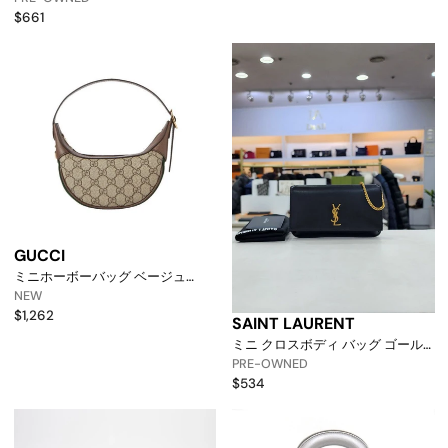
[p]
$661
GUCCI
ミニホーボーバッグ ベージュ
658551 96iwg 8745 158752082
NEW
[p]
$1,262
SAINT LAURENT
ミニ クロスボディ バッグ ゴール
ド メタルモノグラム 635095
PRE-OWNED
158721301 [p]
$534