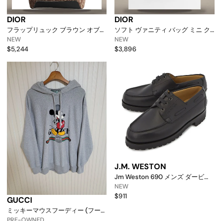
DIOR
DIOR
フラップリュック ブラウン オブリ
ソフト ヴァニティ バッグ ミニ ク
ーク ジャカード 158730882 [p]
レ フラット マクロカナージュ ラ
NEW
NEW
ムスキン 158730988 [p]
$5,244
$3,896
J.M. WESTON
Jm Weston 690 メンズ ダービー
シューズ 1141flz6901d E ブラック
NEW
(ワイズe) 134249722 [p]
$911
GUCCI
ミッキーマウスフーディー (フー
ド/フーディーシャツ) 157344566
PRE-OWNED