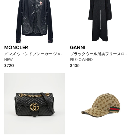
MONCLER
GANNI
メンズ ウィンドブレーカー ジャケ
ブラックウール混紡フリースロン
ット 9b60100-A9355-999
グコート 66 120727460 [p]
NEW
PRE-OWNED
34701292 [p]
$720
$435