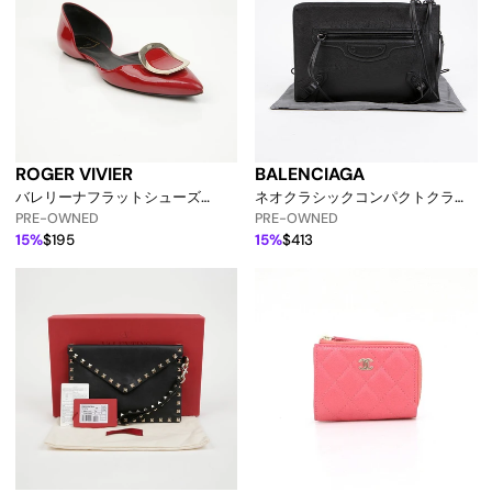
ROGER VIVIER
BALENCIAGA
バレリーナフラットシューズ
ネオクラシックコンパクトクラッ
157638740 [p]
チショルダーバッグ 640113
PRE-OWNED
PRE-OWNED
155912752 [p]
15%
$195
15%
$413